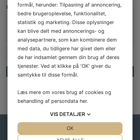
formål, herunder: Tilpasning af annoncering,
Beskedfelt
*
bedre brugeroplevelse, funktionalitet,
statistik og marketing. Disse oplysninger
kan blive delt med annoncerings- og
analysepartnere, som kan kombinere dem
med data, du tidligere har givet dem eller
Jeg er ikke en robot
de har indsamlet gennem din brug af deres
tjenester. Ved at klikke på 'OK' giver du
samtykke til disse formål.
Læs mere om vores brug af cookies og
behandling af persondata
her
.
VIS
DETALJER
JA
NEJ
OK
JA
NEJ
NYHEDER FRA
NØDVENDIGE
PRÆFERENCER
SKJALM HVIDE HOTEL