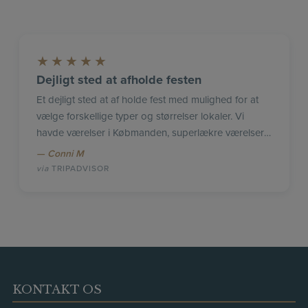
★
★
★
★
★
Dejligt sted at afholde festen
Et dejligt sted at af holde fest med mulighed for at
vælge forskellige typer og størrelser lokaler. Vi
havde værelser i Købmanden, superlækre værelser i
afstemte farver. Mad og vin var fint afstemt, og
Conni M
meget lækker mad mm. Dejlogt med fast hold
TRIPADVISOR
tjenere hele aftenen. Brunch næste morgen var
overdådigt med alt, hvad hjertet begærer.
KONTAKT OS