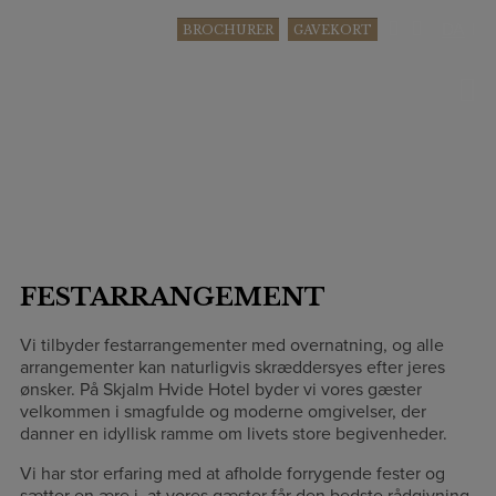
Hop
DA
BROCHURER
GAVEKORT
til
indholdet
FESTARRANGEMENT
Vi tilbyder festarrangementer med overnatning, og alle
arrangementer kan naturligvis skræddersyes efter jeres
ønsker. På Skjalm Hvide Hotel byder vi vores gæster
velkommen i smagfulde og moderne omgivelser, der
danner en idyllisk ramme om livets store begivenheder.
Vi har stor erfaring med at afholde forrygende fester og