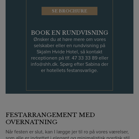
SE BROCHURE
BOOK EN RUNDVISNING
Ønsker du at høre mere om vores
selskaber eller en rundvisning på
Skjalm Hvide Hotel, så kontakt
receptionen på tlf.
47 33 33 89
eller
info@shh.dk
. Spørg efter Sabina der
er hotellets festansvarlige.
FESTARRANGEMENT MED
OVERNATNING
Når festen er slut, kan I lægge jer til ro på vores værelser,
som alle er indrettet i elegant og minimalistisk nordisk stil.