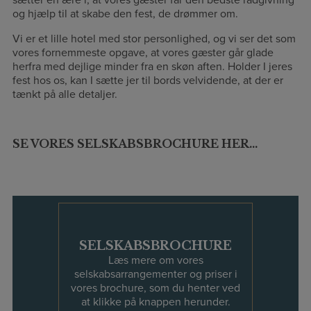
sætter en ære i, at vores gæster får den bedste rådgivning
og hjælp til at skabe den fest, de drømmer om.
Vi er et lille hotel med stor personlighed, og vi ser det som
vores fornemmeste opgave, at vores gæster går glade
herfra med dejlige minder fra en skøn aften. Holder I jeres
fest hos os, kan I sætte jer til bords velvidende, at der er
tænkt på alle detaljer.
SE VORES SELSKABSBROCHURE HER…
SELSKABSBROCHURE
Læs mere om vores
selskabsarrangementer og priser i
vores brochure, som du henter ved
at klikke på knappen herunder.