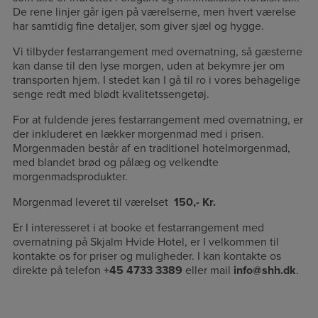
De rene linjer går igen på værelserne, men hvert værelse
har samtidig fine detaljer, som giver sjæl og hygge.
Vi tilbyder festarrangement med overnatning, så gæsterne
kan danse til den lyse morgen, uden at bekymre jer om
transporten hjem. I stedet kan I gå til ro i vores behagelige
senge redt med blødt kvalitetssengetøj.
For at fuldende jeres festarrangement med overnatning, er
der inkluderet en lækker morgenmad med i prisen.
Morgenmaden består af en traditionel hotelmorgenmad,
med blandet brød og pålæg og velkendte
morgenmadsprodukter.
Morgenmad leveret til værelset
150,- Kr.
Er I interesseret i at booke et festarrangement med
overnatning på Skjalm Hvide Hotel, er I velkommen til
kontakte os for priser og muligheder. I kan kontakte os
direkte på telefon
+45 4733 3389
eller mail
info@shh.dk
.