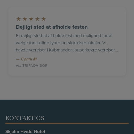
★
★
★
★
★
Dejligt sted at afholde festen
Et dejligt sted at af holde fest med mulighed for at
vælge forskellige typer og størrelser lokaler. Vi
havde værelser i Købmanden, superlækre værelser i
afstemte farver. Mad og vin var fint afstemt, og
Conni M
meget lækker mad mm. Dejlogt med fast hold
TRIPADVISOR
tjenere hele aftenen. Brunch næste morgen var
overdådigt med alt, hvad hjertet begærer.
KONTAKT OS
Skjalm Hvide Hotel