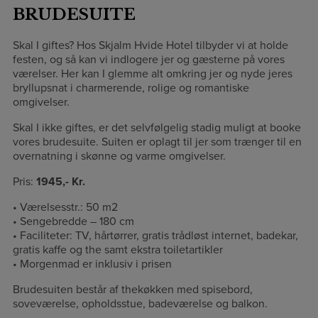
BRUDESUITE
Skal I giftes? Hos Skjalm Hvide Hotel tilbyder vi at holde
festen, og så kan vi indlogere jer og gæsterne på vores
værelser. Her kan I glemme alt omkring jer og nyde jeres
bryllupsnat i charmerende, rolige og romantiske
omgivelser.
Skal I ikke giftes, er det selvfølgelig stadig muligt at booke
vores brudesuite. Suiten er oplagt til jer som trænger til en
overnatning i skønne og varme omgivelser.
Pris:
1945,- Kr.
• Værelsesstr.: 50 m2
• Sengebredde – 180 cm
• Faciliteter: TV, hårtørrer, gratis trådløst internet, badekar,
gratis kaffe og the samt ekstra toiletartikler
• Morgenmad er inklusiv i prisen
Brudesuiten består af thekøkken med spisebord,
soveværelse, opholdsstue, badeværelse og balkon.