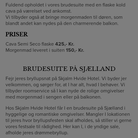
Fuldend opholdet i vores brudesuite med en flaske kold
cava på værelset ved ankomst.
Vi tilbyder også at bringe morgenmaden til døren, som
blandt andet kan nydes på den charmerende balkon.
PRISER
Cava Semi Seco flaske
425,- Kr.
Morgenmad leveret i suiten
150,- Kr.
BRUDESUITE PÅ SJÆLLAND
Fejr jeres bryllupsnat på Skjalm Hvide Hotel. Vi byder jer
velkommen, og sørger for, at I har alt, hvad I behøver. Vi
tilbyder roomservice så I kan nyde de rolige omgivelser
med morgenmad i sengen eller på balkonen.
Hos Skjalm Hvide Hotel får I en brudesuite på Sjælland i
hyggelige og romantiske omgivelser. Mangler I lokationen
til jeres hvor bryllupsfesten skal afholdes, så stiller vi gerne
vores festsale til rådighed. Her kan I, i de yndige sale,
afholde jeres drømmebryllup.