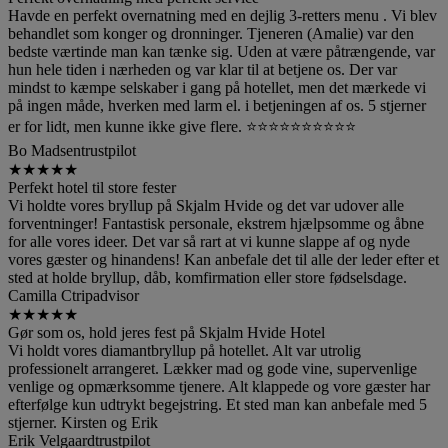
Havde en perfekt overnatning med en dejlig 3-retters menu . Vi blev
behandlet som konger og dronninger. Tjeneren (Amalie) var den
bedste værtinde man kan tænke sig. Uden at være påtrængende, var
hun hele tiden i nærheden og var klar til at betjene os. Der var
mindst to kæmpe selskaber i gang på hotellet, men det mærkede vi
på ingen måde, hverken med larm el. i betjeningen af os. 5 stjerner
er for lidt, men kunne ikke give flere. ⭐️⭐️⭐️⭐️⭐️⭐️⭐️⭐️⭐️⭐️
Bo Madsen
trustpilot
★
★
★
★
★
Perfekt hotel til store fester
Vi holdte vores bryllup på Skjalm Hvide og det var udover alle
forventninger! Fantastisk personale, ekstrem hjælpsomme og åbne
for alle vores ideer. Det var så rart at vi kunne slappe af og nyde
vores gæster og hinandens! Kan anbefale det til alle der leder efter et
sted at holde bryllup, dåb, komfirmation eller store fødselsdage.
Camilla C
tripadvisor
★
★
★
★
★
Gør som os, hold jeres fest på Skjalm Hvide Hotel
Vi holdt vores diamantbryllup på hotellet. Alt var utrolig
professionelt arrangeret. Lækker mad og gode vine, supervenlige
venlige og opmærksomme tjenere. Alt klappede og vore gæster har
efterfølge kun udtrykt begejstring. Et sted man kan anbefale med 5
stjerner. Kirsten og Erik
Erik Velgaard
trustpilot