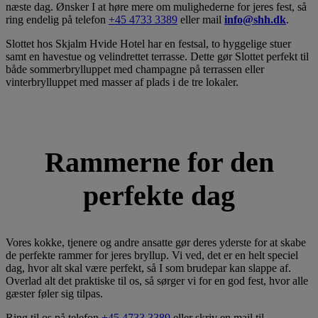
næste dag. Ønsker I at høre mere om mulighederne for jeres fest, så
ring endelig på telefon
+45 4733 3389
eller mail
info@shh.dk
.
Slottet hos Skjalm Hvide Hotel har en festsal, to hyggelige stuer
samt en havestue og velindrettet terrasse. Dette gør Slottet perfekt til
både sommerbrylluppet med champagne på terrassen eller
vinterbrylluppet med masser af plads i de tre lokaler.
Rammerne for den
perfekte dag
Vores kokke, tjenere og andre ansatte gør deres yderste for at skabe
de perfekte rammer for jeres bryllup. Vi ved, det er en helt speciel
dag, hvor alt skal være perfekt, så I som brudepar kan slappe af.
Overlad alt det praktiske til os, så sørger vi for en god fest, hvor alle
gæster føler sig tilpas.
Ring til os på telefon
+45 4733 3389
eller skriv en mail til