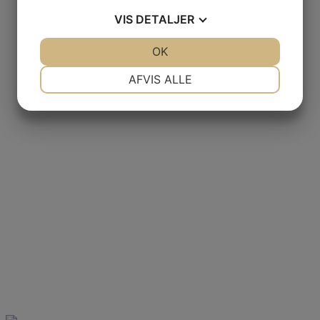
VIS
DETALJER
JA
NEJ
OK
JA
NEJ
NØDVENDIGE
PRÆFERENCER
AFVIS ALLE
JA
NEJ
JA
NEJ
MARKETING
STATISTIK