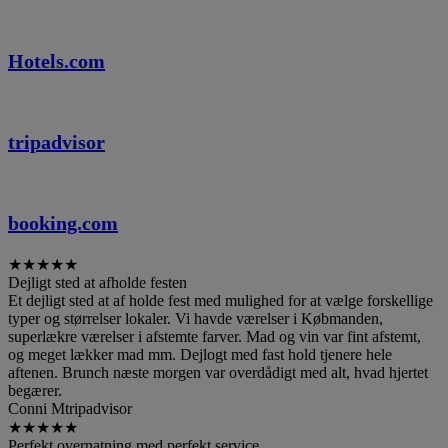
Hotels.com
tripadvisor
booking.com
★
★
★
★
★
Dejligt sted at afholde festen
Et dejligt sted at af holde fest med mulighed for at vælge forskellige
typer og størrelser lokaler. Vi havde værelser i Købmanden,
superlækre værelser i afstemte farver. Mad og vin var fint afstemt,
og meget lækker mad mm. Dejlogt med fast hold tjenere hele
aftenen. Brunch næste morgen var overdådigt med alt, hvad hjertet
begærer.
Conni M
tripadvisor
★
★
★
★
★
Perfekt overnatning med perfekt service