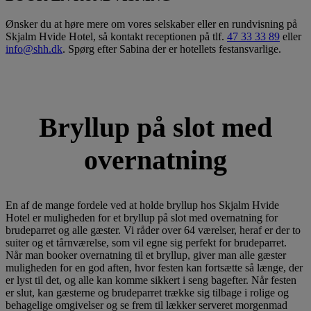
Ønsker du at høre mere om vores selskaber eller en rundvisning på
Skjalm Hvide Hotel, så kontakt receptionen på tlf.
47 33 33 89
eller
info@shh.dk
. Spørg efter Sabina der er hotellets festansvarlige.
Bryllup på slot med
overnatning
En af de mange fordele ved at holde bryllup hos Skjalm Hvide
Hotel er muligheden for et bryllup på slot med overnatning for
brudeparret og alle gæster. Vi råder over 64 værelser, heraf er der to
suiter og et tårnværelse, som vil egne sig perfekt for brudeparret.
Når man booker overnatning til et bryllup, giver man alle gæster
muligheden for en god aften, hvor festen kan fortsætte så længe, der
er lyst til det, og alle kan komme sikkert i seng bagefter. Når festen
er slut, kan gæsterne og brudeparret trække sig tilbage i rolige og
behagelige omgivelser og se frem til lækker serveret morgenmad