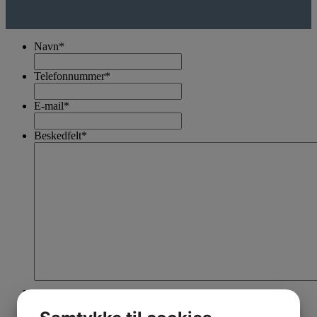
Navn
*
Telefonnummer
*
E-mail
*
Beskedfelt
*
Jeg er ikke en robot