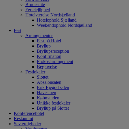
Brudesuite
Ferielejlighed
Hotelværelse Nordsjælland
Hotelophold Sjælland
Weekendophold Nordsjælland
Fest
Arrangementer
Fest på Hotel
Bryllup
Bryllupsreception
Konfirmation
Frokostarrangement
Begravelse
Festlokaler
Slottet
Absalonsalen
Erik Ejegod salen
Havestuen
Købmanden
Unikke festlokaler
Bryllup på Slottet
Konferencehotel
Restaurant
Seværdigheder
Vandreruter