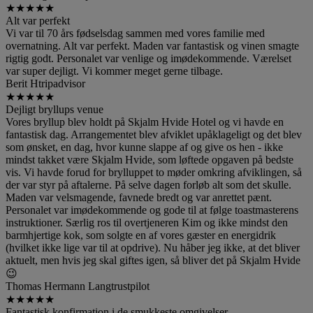
★
★
★
★
★
Alt var perfekt
Vi var til 70 års fødselsdag sammen med vores familie med
overnatning. Alt var perfekt. Maden var fantastisk og vinen smagte
rigtig godt. Personalet var venlige og imødekommende. Værelset
var super dejligt. Vi kommer meget gerne tilbage.
Berit H
tripadvisor
★
★
★
★
★
Dejligt bryllups venue
Vores bryllup blev holdt på Skjalm Hvide Hotel og vi havde en
fantastisk dag. Arrangementet blev afviklet upåklageligt og det blev
som ønsket, en dag, hvor kunne slappe af og give os hen - ikke
mindst takket være Skjalm Hvide, som løftede opgaven på bedste
vis. Vi havde forud for brylluppet to møder omkring afviklingen, så
der var styr på aftalerne. På selve dagen forløb alt som det skulle.
Maden var velsmagende, favnede bredt og var anrettet pænt.
Personalet var imødekommende og gode til at følge toastmasterens
instruktioner. Særlig ros til overtjeneren Kim og ikke mindst den
barmhjertige kok, som solgte en af vores gæster en energidrik
(hvilket ikke lige var til at opdrive). Nu håber jeg ikke, at det bliver
aktuelt, men hvis jeg skal giftes igen, så bliver det på Skjalm Hvide
😉
Thomas Hermann Lang
trustpilot
★
★
★
★
★
Fantastisk konfirmation i de smukkeste omgivelser