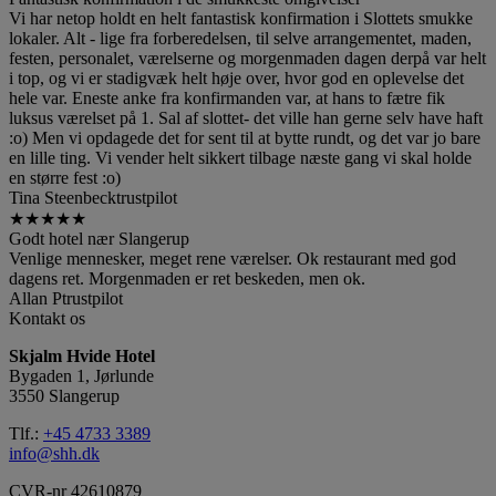
Vi har netop holdt en helt fantastisk konfirmation i Slottets smukke
lokaler. Alt - lige fra forberedelsen, til selve arrangementet, maden,
festen, personalet, værelserne og morgenmaden dagen derpå var helt
i top, og vi er stadigvæk helt høje over, hvor god en oplevelse det
hele var. Eneste anke fra konfirmanden var, at hans to fætre fik
luksus værelset på 1. Sal af slottet- det ville han gerne selv have haft
:o) Men vi opdagede det for sent til at bytte rundt, og det var jo bare
en lille ting. Vi vender helt sikkert tilbage næste gang vi skal holde
en større fest :o)
Tina Steenbeck
trustpilot
★
★
★
★
★
Godt hotel nær Slangerup
Venlige mennesker, meget rene værelser. Ok restaurant med god
dagens ret. Morgenmaden er ret beskeden, men ok.
Allan P
trustpilot
Kontakt os
Skjalm Hvide Hotel
Bygaden 1, Jørlunde
3550 Slangerup
Tlf.:
+45 4733 3389
info@shh.dk
CVR-nr 42610879