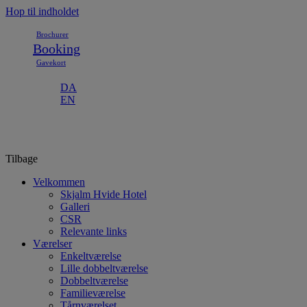
Hop til indholdet
Brochurer
Booking
Gavekort
DA
EN
Tilbage
Velkommen
Skjalm Hvide Hotel
Galleri
CSR
Relevante links
Værelser
Enkeltværelse
Lille dobbeltværelse
Dobbeltværelse
Familieværelse
Tårnværelset