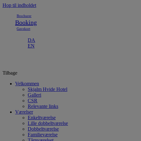
Hop til indholdet
Brochurer
Booking
Gavekort
DA
EN
Tilbage
Velkommen
Skjalm Hvide Hotel
Galleri
CSR
Relevante links
Værelser
Enkeltværelse
Lille dobbeltværelse
Dobbeltværelse
Familieværelse
Tårnværelset