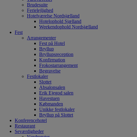
Brudesuite
Ferielejlighed
Hotelværelse Nordsjælland
Hotelophold Sjælland
Weekendophold Nordsjælland
Fest
Arrangementer
Fest på Hotel
Bryllup
Bryllupsreception
Konfirmation
Frokostarrangement
Begravelse
Festlokaler
Slottet
Absalonsalen
Erik Ejegod salen
Havestuen
Købmanden
Unikke festlokaler
Bryllup på Slottet
Konferencehotel
Restaurant
Seværdigheder
Vandreruter