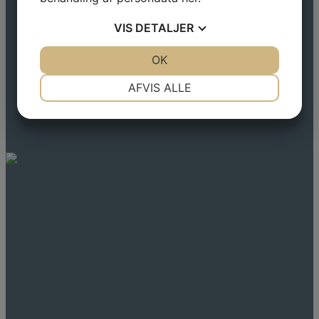
VIS
DETALJER
JA
NEJ
OK
JA
NEJ
NØDVENDIGE
PRÆFERENCER
AFVIS ALLE
JA
NEJ
JA
NEJ
MARKETING
STATISTIK