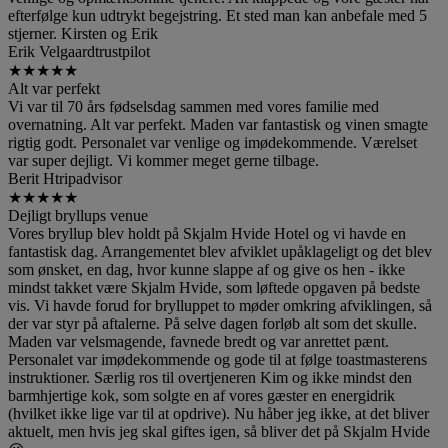
efterfølge kun udtrykt begejstring. Et sted man kan anbefale med 5
stjerner. Kirsten og Erik
Erik Velgaard
trustpilot
★
★
★
★
★
Alt var perfekt
Vi var til 70 års fødselsdag sammen med vores familie med
overnatning. Alt var perfekt. Maden var fantastisk og vinen smagte
rigtig godt. Personalet var venlige og imødekommende. Værelset
var super dejligt. Vi kommer meget gerne tilbage.
Berit H
tripadvisor
★
★
★
★
★
Dejligt bryllups venue
Vores bryllup blev holdt på Skjalm Hvide Hotel og vi havde en
fantastisk dag. Arrangementet blev afviklet upåklageligt og det blev
som ønsket, en dag, hvor kunne slappe af og give os hen - ikke
mindst takket være Skjalm Hvide, som løftede opgaven på bedste
vis. Vi havde forud for brylluppet to møder omkring afviklingen, så
der var styr på aftalerne. På selve dagen forløb alt som det skulle.
Maden var velsmagende, favnede bredt og var anrettet pænt.
Personalet var imødekommende og gode til at følge toastmasterens
instruktioner. Særlig ros til overtjeneren Kim og ikke mindst den
barmhjertige kok, som solgte en af vores gæster en energidrik
(hvilket ikke lige var til at opdrive). Nu håber jeg ikke, at det bliver
aktuelt, men hvis jeg skal giftes igen, så bliver det på Skjalm Hvide