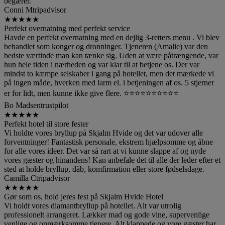
begærer.
Conni M
tripadvisor
★
★
★
★
★
Perfekt overnatning med perfekt service
Havde en perfekt overnatning med en dejlig 3-retters menu . Vi blev
behandlet som konger og dronninger. Tjeneren (Amalie) var den
bedste værtinde man kan tænke sig. Uden at være påtrængende, var
hun hele tiden i nærheden og var klar til at betjene os. Der var
mindst to kæmpe selskaber i gang på hotellet, men det mærkede vi
på ingen måde, hverken med larm el. i betjeningen af os. 5 stjerner
er for lidt, men kunne ikke give flere. ⭐️⭐️⭐️⭐️⭐️⭐️⭐️⭐️⭐️⭐️
Bo Madsen
trustpilot
★
★
★
★
★
Perfekt hotel til store fester
Vi holdte vores bryllup på Skjalm Hvide og det var udover alle
forventninger! Fantastisk personale, ekstrem hjælpsomme og åbne
for alle vores ideer. Det var så rart at vi kunne slappe af og nyde
vores gæster og hinandens! Kan anbefale det til alle der leder efter et
sted at holde bryllup, dåb, komfirmation eller store fødselsdage.
Camilla C
tripadvisor
★
★
★
★
★
Gør som os, hold jeres fest på Skjalm Hvide Hotel
Vi holdt vores diamantbryllup på hotellet. Alt var utrolig
professionelt arrangeret. Lækker mad og gode vine, supervenlige
venlige og opmærksomme tjenere. Alt klappede og vore gæster har