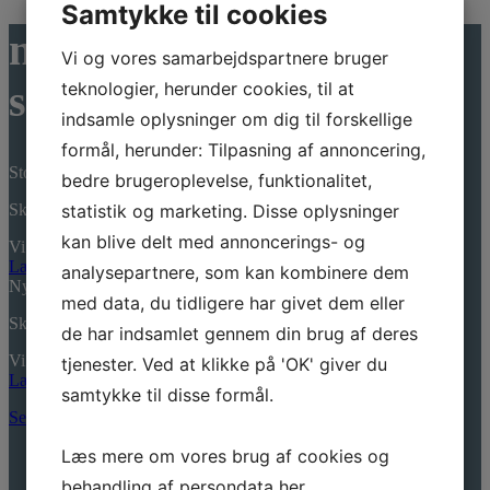
Samtykke til cookies
nyheder fra
Vi og vores samarbejdspartnere bruger
skjalm hvide hotel
teknologier, herunder cookies, til at
indsamle oplysninger om dig til forskellige
formål, herunder: Tilpasning af annoncering,
Stolt Klovnesponsor 2026
bedre brugeroplevelse, funktionalitet,
statistik og marketing. Disse oplysninger
Skrevet den: 7. april 2026
kan blive delt med annoncerings- og
Vi er igen i år stolte sponsorer af Danske Hospitalsklovne,…
Læs mere
analysepartnere, som kan kombinere dem
Nyt ala carte kort
med data, du tidligere har givet dem eller
Skrevet den: 7. april 2026
de har indsamlet gennem din brug af deres
Vi kan endnu engang præsentere et nyt og lækkert Ala…
tjenester. Ved at klikke på 'OK' giver du
Læs mere
samtykke til disse formål.
Se alle nyheder
Læs mere om vores brug af cookies og
behandling af persondata
her
.