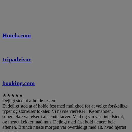
Det siger vores gæster
Hotels.com
tripadvisor
booking.com
★
★
★
★
★
Dejligt sted at afholde festen
Et dejligt sted at af holde fest med mulighed for at vælge forskellige
typer og størrelser lokaler. Vi havde værelser i Købmanden,
superlækre værelser i afstemte farver. Mad og vin var fint afstemt,
og meget lækker mad mm. Dejlogt med fast hold tjenere hele
aftenen. Brunch næste morgen var overdådigt med alt, hvad hjertet