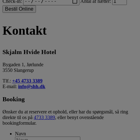
Check-in:
Antal af nætter:
Bestil Online
Kontakt
Skjalm Hvide Hotel
Bygaden 1, Jørlunde
3550 Slangerup
Tlf.:
+45 4733 3389
E-mail:
info@shh.dk
Booking
Ønsker du at reservere et ophold, eller har du spørgsmål, så ring
direkte til os på
4733 3389
, eller benyt ovenstående
bookingformular.
Navn