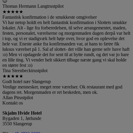
😉
Thomas Hermann Lang
trustpilot
★
★
★
★
★
Fantastisk konfirmation i de smukkeste omgivelser
Vi har netop holdt en helt fantastisk konfirmation i Slottets smukke
lokaler. Alt - lige fra forberedelsen, til selve arrangementet, maden,
festen, personalet, værelserne og morgenmaden dagen derpå var helt
i top, og vi er stadigvæk helt høje over, hvor god en oplevelse det
hele var. Eneste anke fra konfirmanden var, at hans to fætre fik
luksus værelset på 1. Sal af slottet- det ville han gerne selv have haft
:o) Men vi opdagede det for sent til at bytte rundt, og det var jo bare
en lille ting. Vi vender helt sikkert tilbage næste gang vi skal holde
en større fest :o)
Tina Steenbeck
trustpilot
★
★
★
★
★
Godt hotel nær Slangerup
Venlige mennesker, meget rene værelser. Ok restaurant med god
dagens ret. Morgenmaden er ret beskeden, men ok.
Allan P
trustpilot
Kontakt os
Skjalm Hvide Hotel
Bygaden 1, Jørlunde
3550 Slangerup