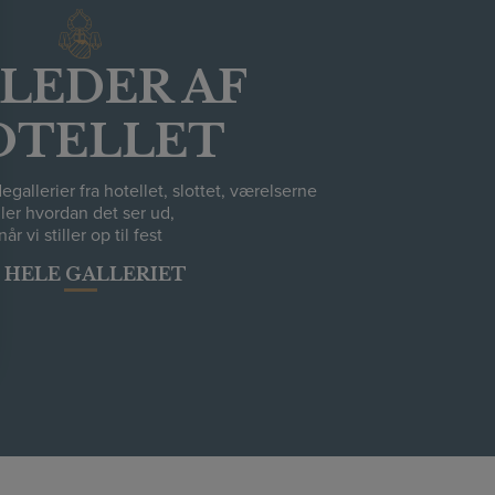
LLEDER AF
OTELLET
degallerier fra hotellet, slottet, værelserne
ller hvordan det ser ud,
når vi stiller op til fest
 HELE GALLERIET