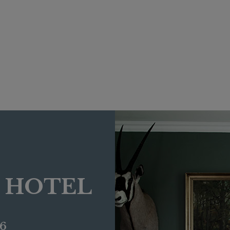
E HOTEL
6