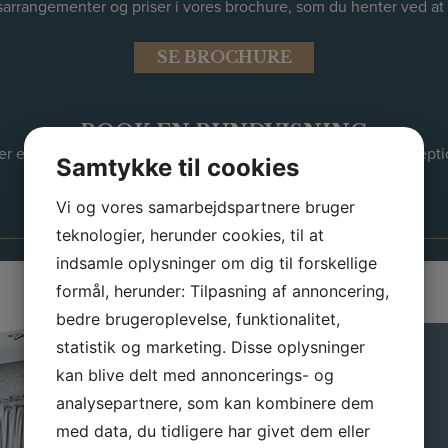
rrangementer og priser i vores brochure, som du henter ved at
SE BROCHURE
BOOK EN RUNDVISNING
 eller en rundvisning på Skjalm Hvide Hotel, så kontakt recepti
Samtykke til cookies
Spørg efter Sabina der er hotellets festansvarlige.
Vi og vores samarbejdspartnere bruger
teknologier, herunder cookies, til at
indsamle oplysninger om dig til forskellige
formål, herunder: Tilpasning af annoncering,
bedre brugeroplevelse, funktionalitet,
statistik og marketing. Disse oplysninger
kan blive delt med annoncerings- og
analysepartnere, som kan kombinere dem
med data, du tidligere har givet dem eller