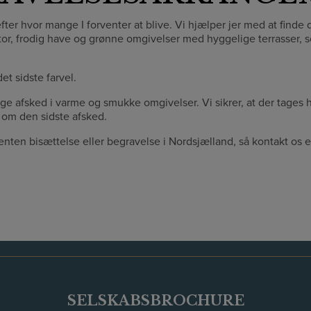
t efter hvor mange I forventer at blive. Vi hjælper jer med at find
tor, frodig have og grønne omgivelser med hyggelige terrasser, 
et sidste farvel.
n tage afsked i varme og smukke omgivelser. Vi sikrer, at der tages
 om den sidste afsked.
 enten bisættelse eller begravelse i Nordsjælland, så kontakt os e
SELSKABSBROCHURE