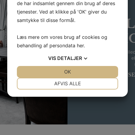
de har indsamlet gennem din brug af deres
tjenester. Ved at klikke på 'OK' giver du
BI
samtykke til disse formål.
H
Læs mere om vores brug af cookies og
behandling af persondata
her
.
Se vores flotte bille
VIS
DETALJER
e
JA
NEJ
OK
JA
NEJ
SE
NØDVENDIGE
PRÆFERENCER
AFVIS ALLE
JA
NEJ
JA
NEJ
MARKETING
STATISTIK