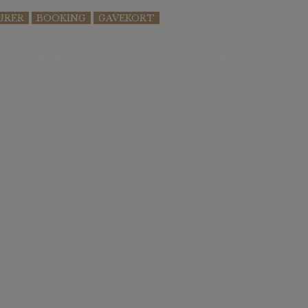
DA
URER
BOOKING
GAVEKORT
ANT
SEVÆRDIGHEDER
GOLF
PRAKTISK