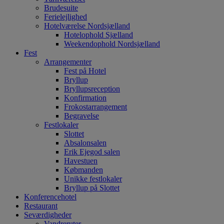
Brudesuite
Ferielejlighed
Hotelværelse Nordsjælland
Hotelophold Sjælland
Weekendophold Nordsjælland
Fest
Arrangementer
Fest på Hotel
Bryllup
Bryllupsreception
Konfirmation
Frokostarrangement
Begravelse
Festlokaler
Slottet
Absalonsalen
Erik Ejegod salen
Havestuen
Købmanden
Unikke festlokaler
Bryllup på Slottet
Konferencehotel
Restaurant
Seværdigheder
Vandreruter