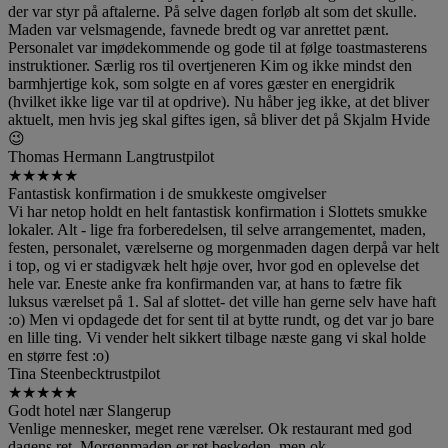
der var styr på aftalerne. På selve dagen forløb alt som det skulle.
Maden var velsmagende, favnede bredt og var anrettet pænt.
Personalet var imødekommende og gode til at følge toastmasterens
instruktioner. Særlig ros til overtjeneren Kim og ikke mindst den
barmhjertige kok, som solgte en af vores gæster en energidrik
(hvilket ikke lige var til at opdrive). Nu håber jeg ikke, at det bliver
aktuelt, men hvis jeg skal giftes igen, så bliver det på Skjalm Hvide
😉
Thomas Hermann Lang
trustpilot
★
★
★
★
★
Fantastisk konfirmation i de smukkeste omgivelser
Vi har netop holdt en helt fantastisk konfirmation i Slottets smukke
lokaler. Alt - lige fra forberedelsen, til selve arrangementet, maden,
festen, personalet, værelserne og morgenmaden dagen derpå var helt
i top, og vi er stadigvæk helt høje over, hvor god en oplevelse det
hele var. Eneste anke fra konfirmanden var, at hans to fætre fik
luksus værelset på 1. Sal af slottet- det ville han gerne selv have haft
:o) Men vi opdagede det for sent til at bytte rundt, og det var jo bare
en lille ting. Vi vender helt sikkert tilbage næste gang vi skal holde
en større fest :o)
Tina Steenbeck
trustpilot
★
★
★
★
★
Godt hotel nær Slangerup
Venlige mennesker, meget rene værelser. Ok restaurant med god
dagens ret. Morgenmaden er ret beskeden, men ok.