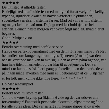
★
★
★
★
★
Dejligt sted at afholde festen
Et dejligt sted at af holde fest med mulighed for at vælge forskellige
typer og størrelser lokaler. Vi havde værelser i Købmanden,
superlækre værelser i afstemte farver. Mad og vin var fint afstemt,
og meget lækker mad mm. Dejlogt med fast hold tjenere hele
aftenen. Brunch næste morgen var overdådigt med alt, hvad hjertet
begærer.
Conni M
tripadvisor
★
★
★
★
★
Perfekt overnatning med perfekt service
Havde en perfekt overnatning med en dejlig 3-retters menu . Vi blev
behandlet som konger og dronninger. Tjeneren (Amalie) var den
bedste værtinde man kan tænke sig. Uden at være påtrængende, var
hun hele tiden i nærheden og var klar til at betjene os. Der var
mindst to kæmpe selskaber i gang på hotellet, men det mærkede vi
på ingen måde, hverken med larm el. i betjeningen af os. 5 stjerner
er for lidt, men kunne ikke give flere. ⭐️⭐️⭐️⭐️⭐️⭐️⭐️⭐️⭐️⭐️
Bo Madsen
trustpilot
★
★
★
★
★
Perfekt hotel til store fester
Vi holdte vores bryllup på Skjalm Hvide og det var udover alle
forventninger! Fantastisk personale, ekstrem hjælpsomme og åbne
for alle vores ideer. Det var så rart at vi kunne slappe af og nyde