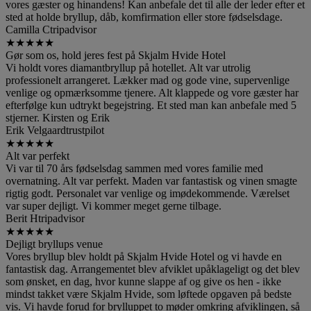
vores gæster og hinandens! Kan anbefale det til alle der leder efter et
sted at holde bryllup, dåb, komfirmation eller store fødselsdage.
Camilla C
tripadvisor
★
★
★
★
★
Gør som os, hold jeres fest på Skjalm Hvide Hotel
Vi holdt vores diamantbryllup på hotellet. Alt var utrolig
professionelt arrangeret. Lækker mad og gode vine, supervenlige
venlige og opmærksomme tjenere. Alt klappede og vore gæster har
efterfølge kun udtrykt begejstring. Et sted man kan anbefale med 5
stjerner. Kirsten og Erik
Erik Velgaard
trustpilot
★
★
★
★
★
Alt var perfekt
Vi var til 70 års fødselsdag sammen med vores familie med
overnatning. Alt var perfekt. Maden var fantastisk og vinen smagte
rigtig godt. Personalet var venlige og imødekommende. Værelset
var super dejligt. Vi kommer meget gerne tilbage.
Berit H
tripadvisor
★
★
★
★
★
Dejligt bryllups venue
Vores bryllup blev holdt på Skjalm Hvide Hotel og vi havde en
fantastisk dag. Arrangementet blev afviklet upåklageligt og det blev
som ønsket, en dag, hvor kunne slappe af og give os hen - ikke
mindst takket være Skjalm Hvide, som løftede opgaven på bedste
vis. Vi havde forud for brylluppet to møder omkring afviklingen, så