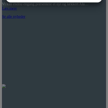
Vi kan endnu engang præsentere et nyt og lækkert Ala…
MARKETING
STATISTIK
Læs mere
Se alle nyheder