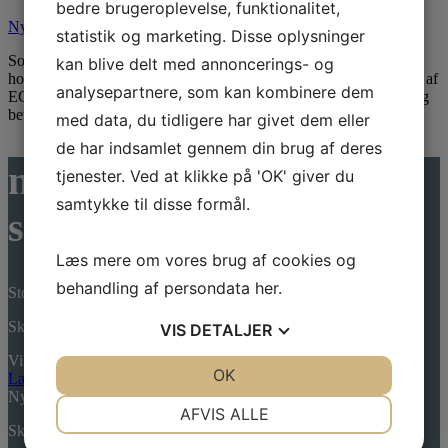
bedre brugeroplevelse, funktionalitet,
Nyheder
,
Uncategorized @da
statistik og marketing. Disse oplysninger
Som gæst skal du ikke være bekymret for at tage din el-bil til
kan blive delt med annoncerings- og
hotellet. Vi har 2 standere stående på hotellet. Standerne er leveret af
analysepartnere, som kan kombinere dem
ECdrive. Du henter blot app’en Monta, og så foregår tilmelding og
betaling igennem her. Vi ser frem til at byde velkommen!
med data, du tidligere har givet dem eller
de har indsamlet gennem din brug af deres
nyheder fra
tjenester. Ved at klikke på 'OK' giver du
samtykke til disse formål.
skjalm hvide hotel
Læs mere om vores brug af cookies og
behandling af persondata
her
.
Stolt Klovnesponsor 2026
Skrevet den: 7. april 2026
VIS
DETALJER
Vi er igen i år stolte sponsorer af Danske Hospitalsklovne,…
JA
NEJ
OK
JA
NEJ
Læs mere
Nyt ala carte kort
NØDVENDIGE
PRÆFERENCER
AFVIS ALLE
Skrevet den: 7. april 2026
JA
NEJ
JA
NEJ