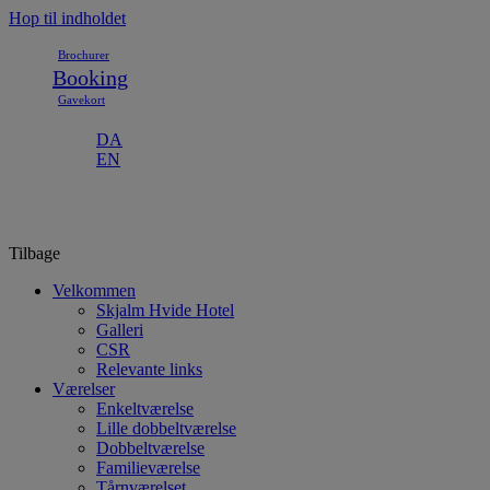
Hop til indholdet
Brochurer
Booking
Gavekort
DA
EN
Tilbage
Velkommen
Skjalm Hvide Hotel
Galleri
CSR
Relevante links
Værelser
Enkeltværelse
Lille dobbeltværelse
Dobbeltværelse
Familieværelse
Tårnværelset