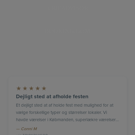
TRIPADVISOR
BOOKING.COM
★
★
★
★
★
Dejligt sted at afholde festen
Et dejligt sted at af holde fest med mulighed for at
vælge forskellige typer og størrelser lokaler. Vi
havde værelser i Købmanden, superlækre værelser i
afstemte farver. Mad og vin var fint afstemt, og
Conni M
meget lækker mad mm. Dejlogt med fast hold