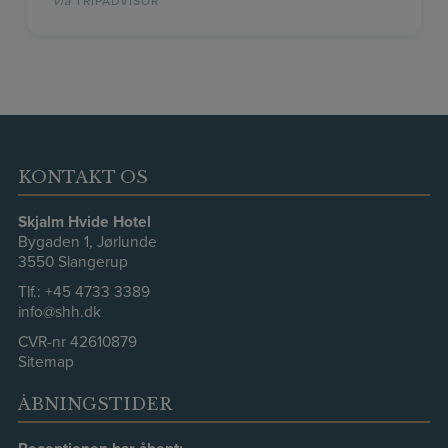
TRIPADVISOR
tjenere hele aftenen. Brunch næste morgen var
overdådigt med alt, hvad hjertet begærer.
KONTAKT OS
Skjalm Hvide Hotel
Bygaden 1, Jørlunde
3550 Slangerup
Tlf.:
+45 4733 3389
info@shh.dk
CVR-nr 42610879
Sitemap
ÅBNINGSTIDER