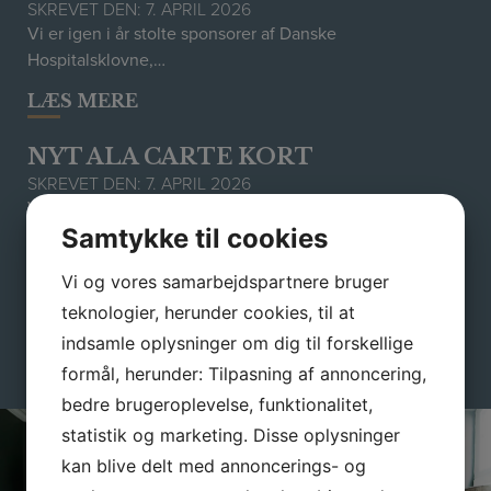
SKREVET DEN: 7. APRIL 2026
Vi er igen i år stolte sponsorer af Danske
Hospitalsklovne,…
LÆS MERE
NYT ALA CARTE KORT
SKREVET DEN: 7. APRIL 2026
Vi kan endnu engang præsentere et nyt og lækkert Ala…
Samtykke til cookies
LÆS MERE
Vi og vores samarbejdspartnere bruger
teknologier, herunder cookies, til at
SE ALLE NYHEDER
indsamle oplysninger om dig til forskellige
formål, herunder: Tilpasning af annoncering,
bedre brugeroplevelse, funktionalitet,
statistik og marketing. Disse oplysninger
kan blive delt med annoncerings- og