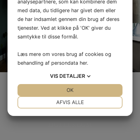
analysepartnere, som kan kombinere dem
med data, du tidligere har givet dem eller
de har indsamlet gennem din brug af deres
tjenester. Ved at klikke på 'OK' giver du
samtykke til disse formål.
Læs mere om vores brug af cookies og
behandling af persondata
her
.
VIS
DETALJER
JA
NEJ
OK
JA
NEJ
DET SIGER VORES GÆSTER
NØDVENDIGE
PRÆFERENCER
AFVIS ALLE
JA
NEJ
JA
NEJ
MARKETING
STATISTIK
HOTELS.COM